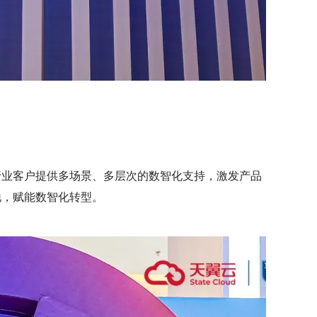
行业客户提供多场景、多层次的数智化支持，激发产品
地，赋能数智化转型。