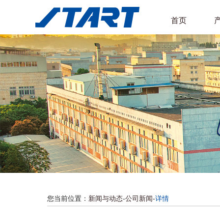
首页
您当前位置：
新闻与动态
-
公司新闻
-
详情