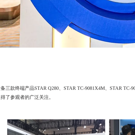
设备三款终端产品
STAR Q280
、
STAR TC-9081X4M
、
STAR TC-9
赢得了参观者的广泛关注。