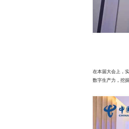
在本届大会上，
数字生产力，挖