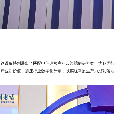
实达设备特别展出了匹配电信运营商的云终端解决方案，为各类
掘产业新价值，加速行业数字化升级，以实现新质生产力成功落