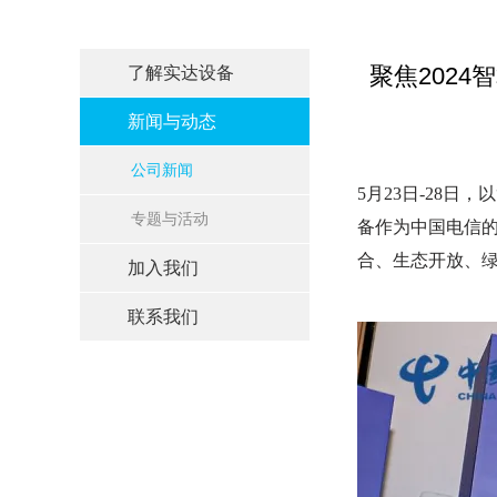
聚焦202
了解实达设备
新闻与动态
公司新闻
5月
23
日
-28
日，以
专题与活动
备作为中国电信
合、生态开放、
加入我们
联系我们