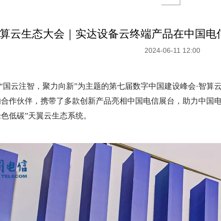
4智算云生态大会｜实达设备云终端产品在中国
2024-06-11 12:00
“国云注智，聚力向新”为主题的第七届数字中国建设峰会·智算
的合作伙伴，携带了多款创新产品亮相中国电信展台，助力中国
绿色低碳
”
天翼云生态系统。