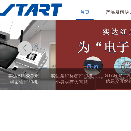
首页
产品及解决
STAR MT-2
实达BP-8800K
实达条码标签打印机
信息交互终
档案盒打印机
小身材有大智慧